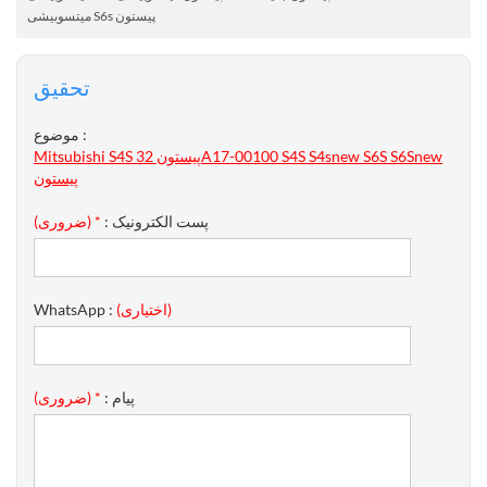
میتسوبیشی S6s پیستون
تحقیق
موضوع :
Mitsubishi S4S پیستون 32A17-00100 S4S S4snew S6S S6Snew
پیستون
پست الکترونیک :
* (ضروری)
(اختیاری)
WhatsApp :
پیام :
* (ضروری)