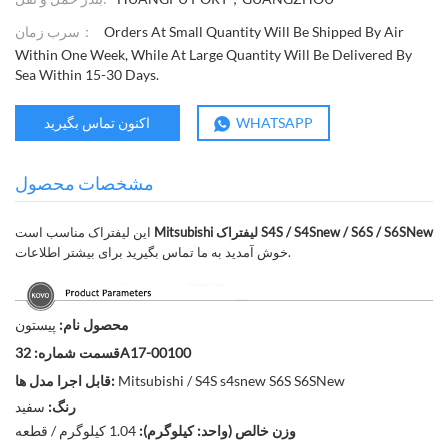
سرب زمان：
Orders At Small Quantity Will Be Shipped By Air
Within One Week, While At Large Quantity Will Be Delivered By
Sea Within 15-30 Days.
WHATSAPP
اکنون تماس بگیرید
مشخصات محصول
Mitsubishi لیفتراک S4S / S4Snew / S6S / S6SNew
این لیفتراک مناسب است
خوش آمدید به ما تماس بگیرید برای بیشتر اطلاعات.
محصول نام:
پیستون
32A17-00100
قسمت شماره:
Mitsubishi / S4S s4snew S6S S6SNew
قابل اجرا مدل ها:
رنگ:
سفید
وزن خالص (واحد: کیلوگرم):
1.04 کیلوگرم / قطعه