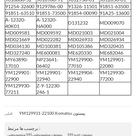
91254-32600
9129786-00
91326-11501
91851-63500
91851-63510
91851-73500
91854-00090
91A25-13600
A-12320-
A-12320-
D131232
MD009070
40K01
NA000
MD009581
MD009592
MD021003
MD021004
MD021669
MD022282
MD026933
MD026934
MD034130
MD100381
MD105386
MD320435
MD327240
ME600081
ME620330
ME682046
MY63890-
NP23641-
YM129900-
YM129901-
17010
06402
77010
22080
YM129901-
YM129901-
YM129904-
YM129930-
22900
22940
22940
77200
YM129930-
Z-9-12230-
77211
246-1
YM129931-22100 Komatsu پیستون
قبلی:
برچسب ها مرتبط :
میتسوبیشی S4S پیستون جدید
میتسوبیشی S4S پیستون