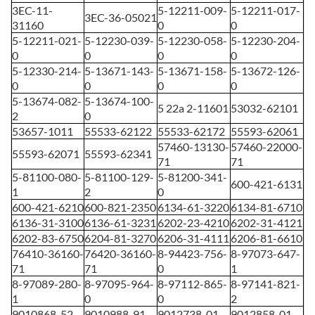
3EC-11-
5-12211-009-
5-12211-017-
3EC-36-05021
31160
0
0
5-12211-021-
5-12230-039-
5-12230-058-
5-12230-204-
0
0
0
0
5-12330-214-
5-13671-143-
5-13671-158-
5-13672-126-
0
0
0
0
5-13674-082-
5-13674-100-
5
22a
2-11601
53032-62101
2
0
53657-1011
55533-62122
55533-62172
55593-62061
57460-13130-
57460-22000-
55593-62071
55593-62341
71
71
5-81100-080-
5-81100-129-
5-81200-341-
600-421-6131
1
2
0
600-421-6210
600-821-2350
6134-61-3220
6134-81-6710
6136-31-3100
6136-61-3231
6202-23-4210
6202-31-4121
6202-83-6750
6204-81-3270
6206-31-4111
6206-81-6610
76410-36160-
76420-36160-
8-94423-756-
8-97073-647-
71
71
0
1
8-97089-280-
8-97095-964-
8-97112-865-
8-97141-821-
1
0
0
2
9010868-52
9010988-91
9012738-01
9012858-01