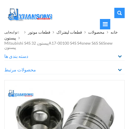
خانه
محصولات
قطعات لیفتراک
قطعات موتور
تو اینجایی :
پیستون
Mitsubishi S4S پیستون 32A17-00100 S4S S4snew S6S S6Snew
پیستون
دسته بندی ها
محصولات مرتبط