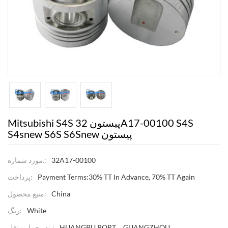
Mitsubishi S4S پیستون 32A17-00100 S4S
S4snew S6S S6Snew پیستون
مورد شماره.:
32A17-00100
پرداخت:
Payment Terms:30% TT In Advance, 70% TT Again
منبع محصول:
China
رنگ:
White
بندر حمل و نقل:
HUANGPU PORT，GUANGZHOU