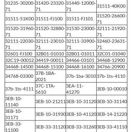
31235-30200-
31420-23320-
31440-12000-
31511-40K00
71
71
71
31520-26600-
31511-51K00
31511-FJ100
31511-FJ101
71
31520-31960-
31520-32880-
31530-23000-
32111-21920-
71
71
71
71
32111-22030-
32111-23010-
32111-33900-
32460-23631-
71
71
71
71
32601-FJ100
32B01-01010
32B01-01011
32C01-01040
32C19-00012
34419-00011
34466-03101
34468-12900
34468-14500
34468-15100
34468-16100
34766-20900
37B-1BA-
34768-03300
37b-1ba-3010
37b-1ts-4110
2021
37C-1TA-
3EA-11-
37b-1ts-4111
3EB-10-00010
5610
41270
3EB-10-
3EB-10-21211
3EB-10-31120
3EB-10-31140
11140
3EB-10-
3EB-10-31930
3EB-10-41120
3EB-14-21220
31171
3EB-33-
3EB-33-31120
3EB-33-31260
3EB-33-41110
11100