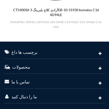
CT5400SA آزادی کلاچ بلبرینگ 3EB-10-31930 komatsu C16
4D94LE
KOMATSU: 4D92E-C20 FD10-18؛ 4D94E-C15 FD20 / 25؛ 4D94LE-C16
FD2
برچسب ها داغ
محصولات
تماس با ما
ما را دنبال کنید