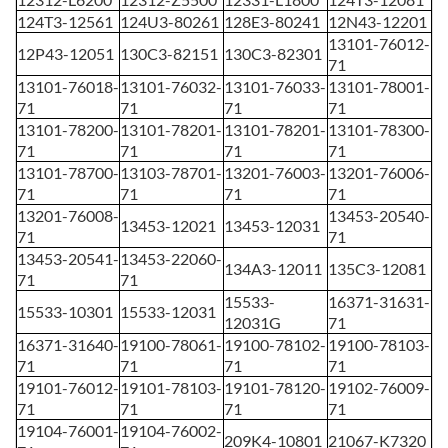
124T3-12561
124U3-80261
128E3-80241
12N43-12201
13101-76012-
12P43-12051
130C3-82151
130C3-82301
71
13101-76018-
13101-76032-
13101-76033-
13101-78001-
71
71
71
71
13101-78200-
13101-78201-
13101-78201-
13101-78300-
71
71
71
71
13101-78700-
13103-78701-
13201-76003-
13201-76006-
71
71
71
71
13201-76008-
13453-20540-
13453-12021
13453-12031
71
71
13453-20541-
13453-22060-
134A3-12011
135C3-12081
71
71
15533-
16371-31631-
15533-10301
15533-12031
12031G
71
16371-31640-
19100-78061-
19100-78102-
19100-78103-
71
71
71
71
19101-76012-
19101-78103-
19101-78120-
19102-76009-
71
71
71
71
19104-76001-
19104-76002-
209K4-10801
21067-K7320