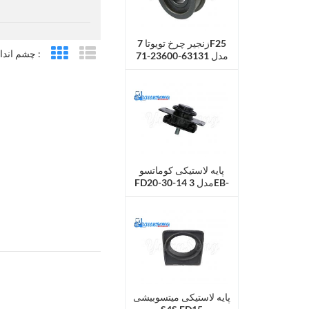
زنجیر چرخ تویوتا 7F25
چشم انداز :
مدل 63131-23600-71
لیست مشخصات
شبکه نمایش
پایه لاستیکی کوماتسو
FD20-30-14 مدل 3EB-
51-32130
پایه لاستیکی میتسوبیشی