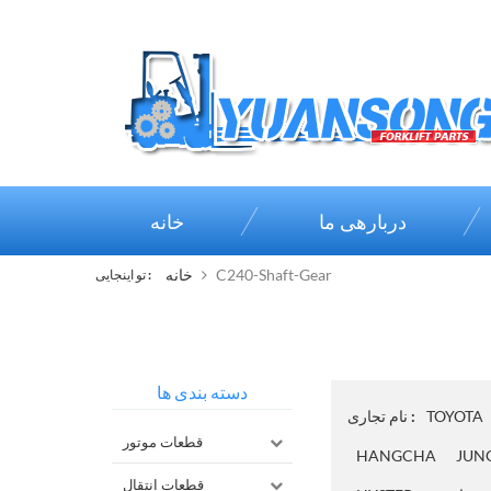
دربارهی ما
خانه
C240-Shaft-Gear
خانه
تو اینجایی :
دسته بندی ها
TOYOTA
نام تجاری :
قطعات موتور
HANGCHA
JUN
قطعات انتقال