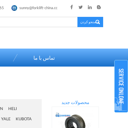
65
sunny@forklift-china.cc
×
تماس با ما
محصولات جدید
AN
HELI
YALE
KUBOTA