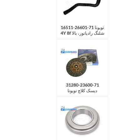
16511-26601-71 تویوتا
4Y 8f شلنگ رادیاتور، بالا
31280-23600-71
دیسک کلاچ تویوتا