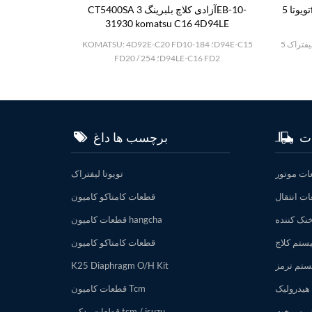
تویوتا 5f 14Z 1fz درام کلاچ پیستون 32152-
CT5400SA آزادی کلاچ بلبرینگ 3EB-10-
31930 komatsu C16 4D94LE
KOMATSU: 4D92E-C20 FD10-18؛ 4D94E-C15
FD20 / 25؛ 4D94LE-C16 FD2
ت
برچسب ها داغ
ات موتور
تویوتا لیفتراک
ت انتقال
قطعات کامتاکو کامیون
نک کننده
قطعات کامیون hangcha
ستم کلاچ
قطعات کامتاکو کامیون
تم ترمز
K25 Diaphragm O/H Kit
هیدرولیک
قطعات کامیون Tcm
م سوخت
قطعات یدکی tcm / isuzu