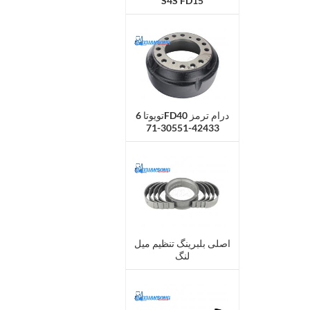
S4S FD15
تویوتا 6FD40 درام ترمز
42433-30551-71
اصلی بلبرینگ تنظیم میل
لنگ