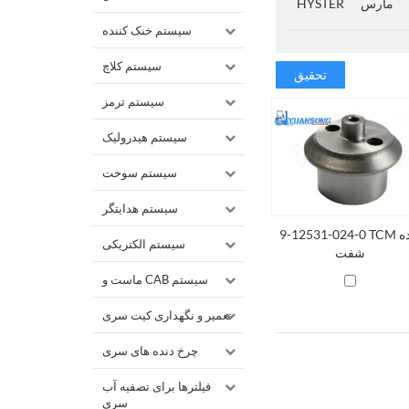
مارس
HYSTER
سیستم خنک کننده
سیستم کلاچ
تحقیق
سیستم ترمز
سیستم هیدرولیک
سیستم سوخت
سیستم هدایتگر
9-12531-024-0 TCM دنده
سیستم الکتریکی
شفت
ماست و CAB سیستم
تعمیر و نگهداری کیت سری
چرخ دنده های سری
فیلترها برای تصفیه آب
سری