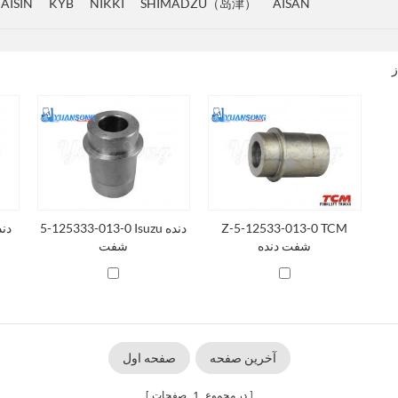
AISIN
KYB
NIKKI
SHIMADZU（岛津）
AISAN
Z-5-12533-013-0 TCM
5-125333-013-0 Isuzu دنده
شفت دنده
شفت
آخرین صفحه
صفحه اول
در مجموع
1
صفحات