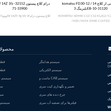
komatsu FD30-12 / 14 پشتیبانی از کلاچ
بلبرینگ 3EB-10-31120
33900-71
KOMATSU: 4D94E-C12؛ C12 با 4JG2 / C240 / H15
تویوتا لیفتراک 5fd 14Z؛ 5fg 1fz 3f کلاچ پیستون درام
/ H20 / H25؛ 4D94E-C14 FD2
محصولا
سیستم هدایتگر
قطع
D
سیستم الکتریکی
قطعا
ماست و CAB سیستم
سیستم خ
تعمیر و نگهداری کیت سری
سی
چرخ دنده های سری
سیس
فیلترها برای تصفیه آب سری
سیستم 
W
سیست