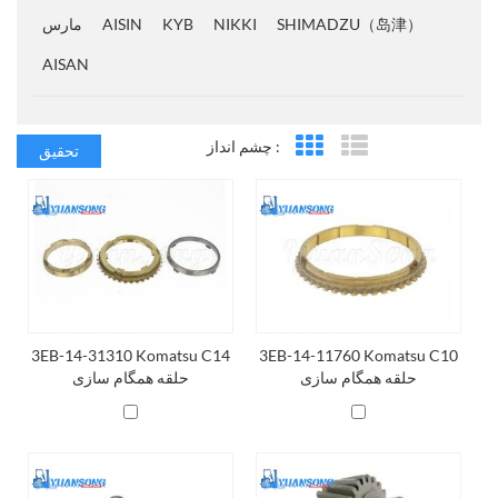
SHIMADZU（岛津）
NIKKI
KYB
AISIN
مارس
AISAN
چشم انداز :
تحقیق
لیست مشخصات
شبکه نمایش
3EB-14-31310 Komatsu C14
3EB-14-11760 Komatsu C10
حلقه همگام سازی
حلقه همگام سازی