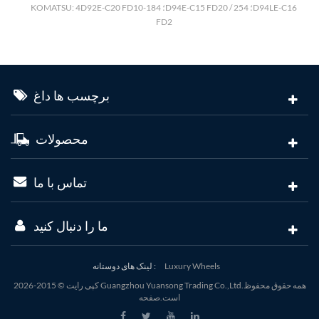
KOMATSU: 4D92E-C20 FD10-18؛ 4D94E-C15 FD20 / 25؛ 4D94LE-C16
FD2
برچسب ها داغ
محصولات
تماس با ما
ما را دنبال کنید
Luxury Wheels
لینک های دوستانه :
کپی رایت © 2015-2026 Guangzhou Yuansong Trading Co.,Ltd.همه حقوق محفوظ
است.صفحه