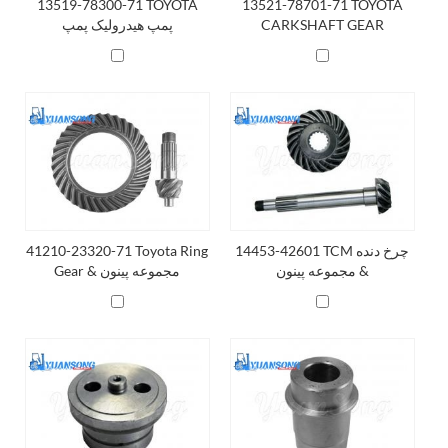
13519-78300-71 TOYOTA
13521-78701-71 TOYOTA
CARKSHAFT GEAR
پمپ هیدرولیک پمپ
14453-42601 TCM چرخ دنده
41210-23320-71 Toyota Ring
& مجموعه پینون
Gear & مجموعه پینون