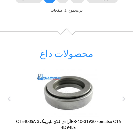
در مجموع
2
صفحات
محصولات داغ
CT5400SA آزادی کلاچ بلبرینگ 3EB-10-31930 komatsu C16
4D94LE